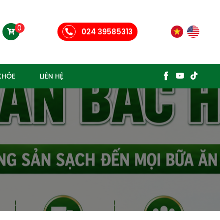
0
024 39585313
KHỎE
LIÊN HỆ