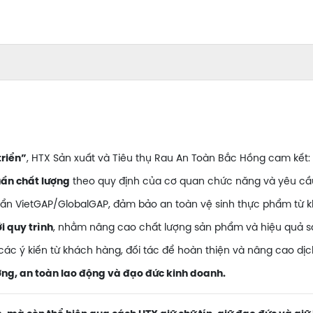
, HTX Sản xuất và Tiêu thụ Rau An Toàn Bắc Hồng cam kết:
triển”
theo quy định của cơ quan chức năng và yêu cầ
uẩn chất lượng
ẩn VietGAP/GlobalGAP, đảm bảo an toàn vệ sinh thực phẩm từ k
, nhằm nâng cao chất lượng sản phẩm và hiệu quả sả
i quy trình
các ý kiến từ khách hàng, đối tác để hoàn thiện và nâng cao dịc
ờng, an toàn lao động và đạo đức kinh doanh.