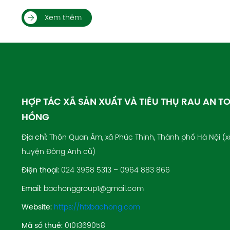
Xem thêm
HỢP TÁC XÃ SẢN XUẤT VÀ TIÊU THỤ RAU AN T
HỒNG
Địa chỉ:
Thôn Quan Âm, xã Phúc Thịnh, Thành phố Hà Nội (x
huyện Đông Anh cũ)
Điện thoại:
024 3958 5313 – 0964 883 866
Email:
bachonggroup1@gmail.com
Website:
https://htxbachong.com
Mã số thuế:
0101369058