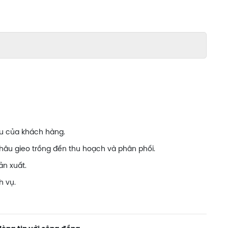
u của khách hàng.
hâu gieo trồng đến thu hoạch và phân phối.
n xuất.
h vụ.