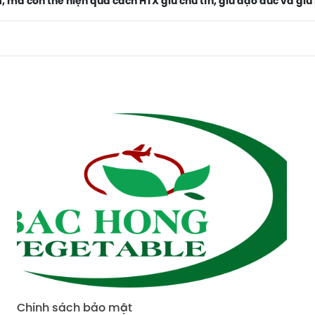
 mà còn thể hiện qua cách HTX giữ chữ tín, giữ đạo đức và giữ 
Chính sách đổi trả