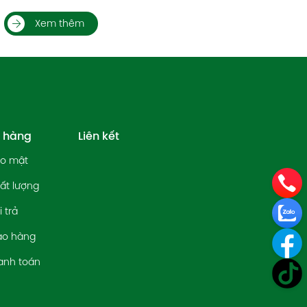
Xem thêm
h hàng
Liên kết
ảo mật
ất lượng
 trả
ao hàng
anh toán