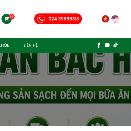
0
024 39585313
KHỎE
LIÊN HỆ