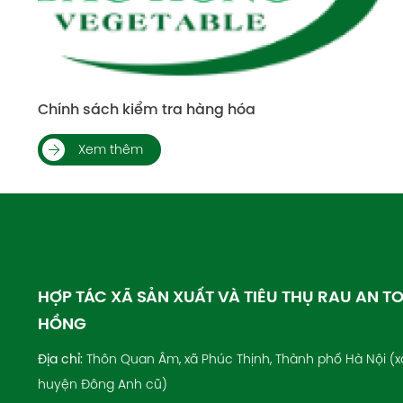
g hóa
Chính sách bảo mật
Xem thêm
HỢP TÁC XÃ SẢN XUẤT VÀ TIÊU THỤ RAU AN T
HỒNG
Địa chỉ:
Thôn Quan Âm, xã Phúc Thịnh, Thành phố Hà Nội (x
huyện Đông Anh cũ)