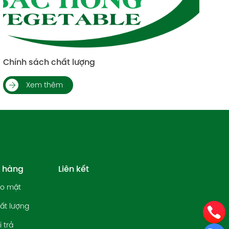
Chính sách đổi trả
Xem thêm
h hàng
Liên kết
ảo mật
ất lượng
 trả