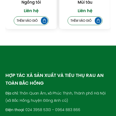
Ngồng tỏi
Mùi tàu
Liên hệ
Liên hệ
THÊM VÀO GIỎ
THÊM VÀO GIỎ
HỢP TÁC XÃ SẢN XUẤT VÀ TIÊU THỤ RAU AN
TOÀN BẮC HỒNG
Địa chỉ:
Thôn Quan Âm, xã Phúc Thịnh, Thành phố Hà Nội
(xã Bắc Hồng, huyện Đông Anh cũ)
Điện thoại:
024 3958 5313 – 0964 883 866